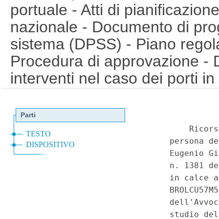
portuale - Atti di pianificazione
nazionale - Documento di pro
sistema (DPSS) - Piano regola
Procedura di approvazione - Di
interventi nel caso dei porti i
approvati antecedentemente a
di adeguamento da parte dell
territoriale paesistico region
funzionali del piano regolator
Regioni di adeguamento dei p
novembre 2021, n. 156 [recte
settembre 2021, n. 121 (Dispos
investimenti e sicurezza delle i