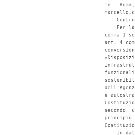
della circolazione stradale, per
Ministero delle infrastrutture e 
del Consiglio superiore dei lav
nazionale per la sicurezza dell
infrastrutture stradali e autost
modificazioni, nella legge 9 n
4, commi 1-septies, lettere a),
(22C00011)
(GU 1
Serie Spec
a
n.6 del 9-2-2022)