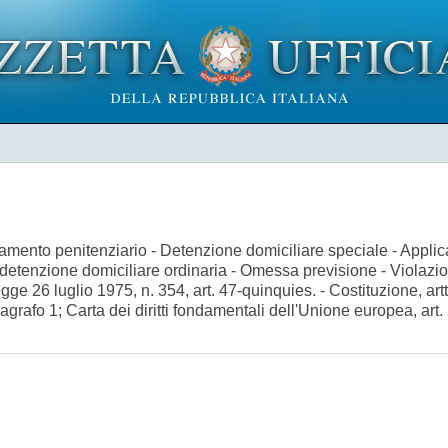
dinamento penitenziario - Detenzione domiciliare speciale - Appli
a detenzione domiciliare ordinaria - Omessa previsione - Violazi
 Legge 26 luglio 1975, n. 354, art. 47-quinquies. - Costituzione, ar
ragrafo 1; Carta dei diritti fondamentali dell'Unione europea, art