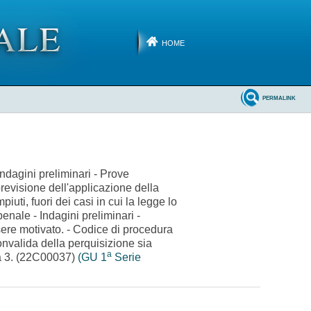
HOME
PERMALINK
ndagini preliminari - Prove
previsione dell'applicazione della
piuti, fuori dei casi in cui la legge lo
penale - Indagini preliminari -
sere motivato. - Codice di procedura
onvalida della perquisizione sia
a
mma 3. (22C00037)
(GU 1
Serie