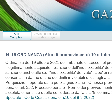
Atto
Avviso di rettifica
Completo
Errata corrige
N. 16 ORDINANZA (Atto di promovimento) 19 ottobre
Ordinanza del 19 ottobre 2021 del Tribunale di Lecce nel pro
illegittimamente acquisite - Sanzione dell'inutilizzabilita' d
sanzione anche alle c.d. "inutilizzabilita' derivate", cioe' ai r
consenta, in danno di uno dei diritti inviolabili di cui agli ar
Perquisizioni operate dalla polizia giudiziaria - Omessa pre
penale, art. 352. Processo penale - Forme dei provvedimenti 
assoluta e rientri tra quelle considerate dall'art. 179, com
Speciale - Corte Costituzionale n.10 del 9-3-2022)