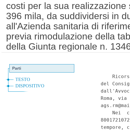
costi per la sua realizzazione 
396 mila, da suddividersi in d
all'Azienda sanitaria di rifer
previa rimodulazione della tab
della Giunta regionale n. 134
deliberazione della Giunta a st
riparto alle aziende sanitarie d
2023. - Legge della Regione P
(Colon al sicuro. Progetto di r
precoce del tumore al colon a
sangue), art. 5. (23C00178)
(
Corte Costituzionale n.42 del