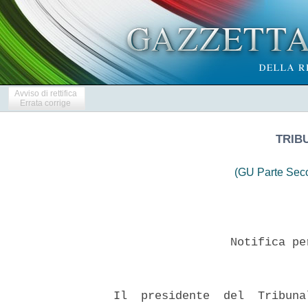
Avviso di rettifica
Errata corrige
TRIB
(GU Parte Seco
                   Notifica pe
  Il  presidente  del  Tribuna