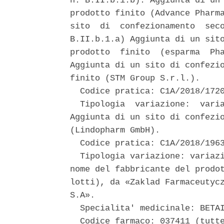
n. B.II.b.1.b): Aggiunta di un 
prodotto finito (Advance Pharma
sito  di  confezionamento  seco
B.II.b.1.a) Aggiunta di un sito
prodotto  finito  (esparma  Pha
Aggiunta di un sito di confezio
finito (STM Group S.r.l.). 

  Codice pratica: C1A/2018/1720
  Tipologia  variazione:  varia
Aggiunta di un sito di confezio
(Lindopharm GmbH). 

  Codice pratica: C1A/2018/1963
  Tipologia variazione: variazi
nome del fabbricante del prodot
lotti), da «Zaklad Farmaceutycz
S.A». 

  Specialita' medicinale: BETAI
  Codice farmaco: 037411 (tutte