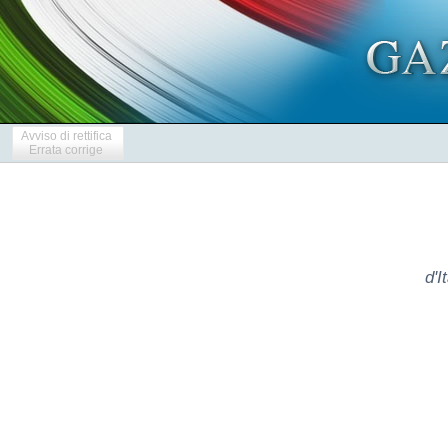
Avviso di rettifica
Errata corrige
d'I