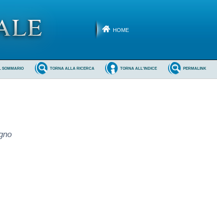
HOME
L SOMMARIO
TORNA ALLA RICERCA
TORNA ALL'INDICE
PERMALINK
ugno