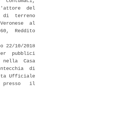
  contumaci,

'attore  del

 di  terreno

Veronese  al

60,  Reddito

o 22/10/2018

er  pubblici

 nella  Casa

ntecchia  di

ta Ufficiale

 presso   il
