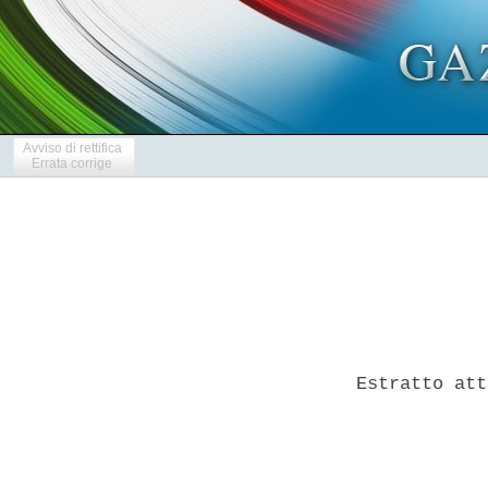
Avviso di rettifica
Errata corrige
Estratto att
            