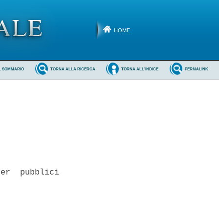
HOME
L SOMMARIO
TORNA ALLA RICERCA
TORNA ALL'INDICE
PERMALINK
er  pubblici
