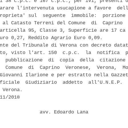
i 38 c.p.c. e 167 c.p.c., per ivi, presenti o
arare l'intervenuta usucapione a favore  dell
roprieta' sul  seguente  immobile:  porzione 
 al Catasto Terreni del Comune  di  Caprino  
articella 95, Classe 3, Superficie are 17 ca 
uro 0,27, Reddito Agrario Euro 0,09. 

nte del Tribunale di Verona con decreto datat
to, visto l'art. 150  c.p.c.  la  notifica  p
  pubblicazione  di  copia  della  citazione 
  Comune  di  Caprino  Veronese,  Verona,  Mo
Giovanni Ilarione e per estratto nella Gazzet
ficiale  Giudiziario  addetto  all'U.N.E.P.  
 Verona. 

11/2018 

              avv. Edoardo Lana 
