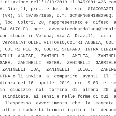
i citazione dell'1/10/2018 il 045/8011426 con
A. Diaz,11, proc. e dom. del sig. GIACOMAZZI 
 (VR), il 19/08/1968, c.f. GCMSFN68M19B296Q, 
, loc. Coltri, 28, rappresentato e  difeso  a
74L16L781F)  pec:  avvocatoedoardolana@legalm
con studio in Verona, via A. Diaz,11,  cita  
 Verona:ATTOLINI VITTORIO,COLTRI ANGELA, COLT
, COLTRI PIETRO, COLTRI STEFANO, INTRA CINZIA
NELLI  AGNESE,  ZANINELLI   AMELIA,   ZANINEL
SARE,  ZANINELLI  ESTER,  ZANINELLI  GABRIELE
 ZANINELLI  IDA,  ZANINELLI   LUIGI,   ZANINE
GINA e li invita  a  comparire  avanti  il  T
dienza del 16  aprile  2019  ore  9.00  e  se
in  giudizio  nel  termine  di  almeno  20  g
 suindicata, ai sensi e nelle forme di cui  a
  l'espresso  avvertimento  che  la  mancata 
 oltre i suddetti termini implica  le  decade