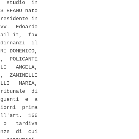
  studio  in

STEFANO nato

residente in

vv.  Edoardo

ail.it,  fax

dinnanzi  il

RI DOMENICO,

,  POLICANTE

LI   ANGELA,

,  ZANINELLI

LLI   MARIA,

ribunale  di

guenti  e  a

iorni  prima

ll'art.  166

 o   tardiva

nze  di  cui
