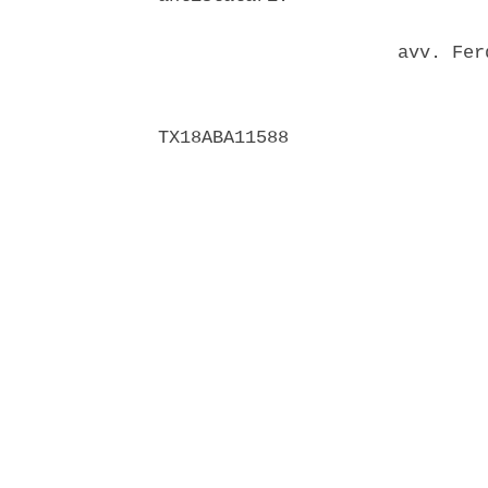
                      avv. Fer