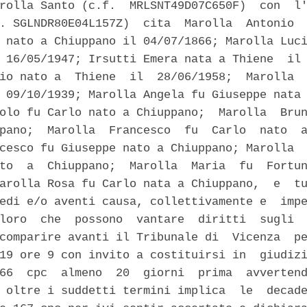
rolla Santo (c.f.  MRLSNT49D07C650F)  con  l'
. SGLNDR80E04L157Z)  cita  Marolla  Antonio  
 nato a Chiuppano il 04/07/1866; Marolla Luci
 16/05/1947; Irsutti Emera nata a Thiene  il 
io nato a  Thiene  il  28/06/1958;  Marolla  
 09/10/1939; Marolla Angela fu Giuseppe nata 
olo fu Carlo nato a Chiuppano;  Marolla  Brun
pano;  Marolla  Francesco  fu  Carlo  nato  a
cesco fu Giuseppe nato a Chiuppano; Marolla  
to  a  Chiuppano;  Marolla  Maria  fu  Fortun
arolla Rosa fu Carlo nata a Chiuppano,  e  tu
edi e/o aventi causa, collettivamente e  impe
loro  che  possono  vantare  diritti  sugli  
comparire avanti il Tribunale di  Vicenza  pe
19 ore 9 con invito a costituirsi in  giudizi
66  cpc  almeno  20  giorni  prima  avvertend
 oltre i suddetti termini implica  le  decade