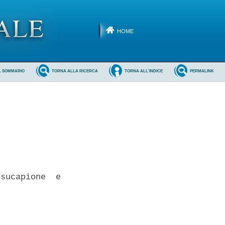
HOME
L SOMMARIO
TORNA ALLA RICERCA
TORNA ALL'INDICE
PERMALINK
sucapione  e
