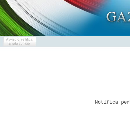
Avviso di rettifica
Errata corrige
Notifica per
            