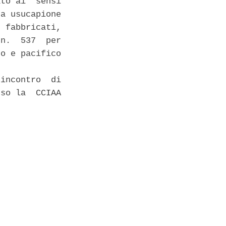
to ai  sensi

a usucapione

 fabbricati,

n.  537  per

o e pacifico

incontro  di

so la  CCIAA
