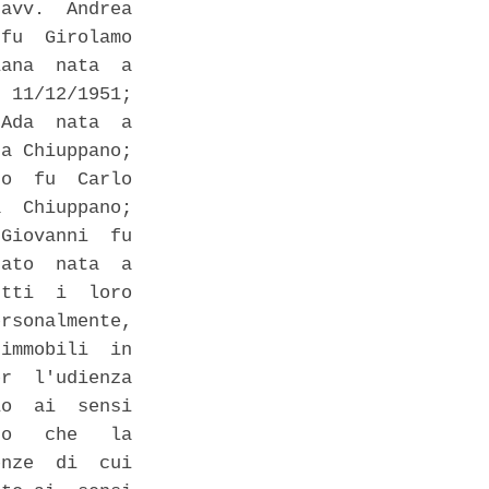
avv.  Andrea

fu  Girolamo

ana  nata  a

 11/12/1951;

Ada  nata  a

a Chiuppano;

o  fu  Carlo

  Chiuppano;

Giovanni  fu

ato  nata  a

tti  i  loro

rsonalmente,

immobili  in

r  l'udienza

o  ai  sensi

o   che   la

nze  di  cui
