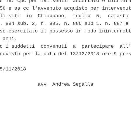
e 167 cpc per ivi sentir accertato e dichiara
58 e ss cc l'avvenuto acquisto per intervenut
li siti  in  Chiuppano,  foglio  5,  catasto 
. 884 sub. 2, n. 885, n. 886 sub 1, n. 887 e 
so esercitato il possesso in modo ininterrott
 anni. 

o i suddetti  convenuti  a  partecipare  all'
revisto per la data del 13/12/2018 ore 9 pres
5/11/2018 

             avv. Andrea Segalla 
