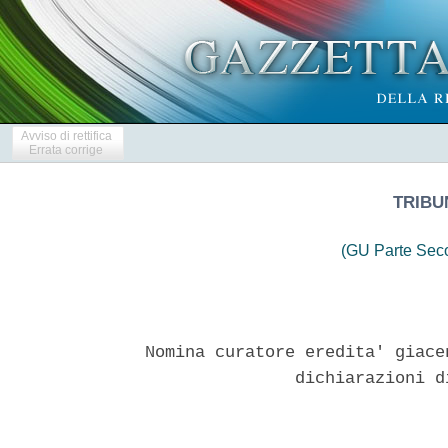
Avviso di rettifica
Errata corrige
TRIBU
(GU Parte Seco
Nomina curatore eredita' giace
               dichiarazioni d