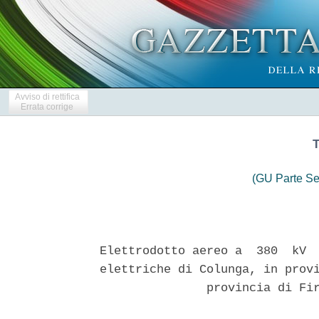
Avviso di rettifica
Errata corrige
T
(GU Parte Se
 
Elettrodotto aereo a  380  kV  in  semplice  terna  tra  le  stazioni
elettriche di Colunga, in provincia di Bologna  e  di  Calenzano,  in
               provincia di Firenze, ed opere connesse 
 

  La societa' Terna S.p.a., con sede legale  in  Roma,  viale  Egidio
Galbani 70, codice fiscale e partita IVA n. 05779661007, ai sensi del
combinato disposto della legge n. 241/1990 e ss.mm.ii. e del  decreto
legislativo del 3 aprile 2006, n. 152  e  ss.mm.ii.  rende  noto  che
l'opera in oggetto e' stata autorizzata alla costruzione ed esercizio
in data 24 novembre 2020 con il decreto n.  239/EL-173/324/2020,  dal
Ministero dello sviluppo  economico  di  concerto  con  il  Ministero
dell'ambiente e della  tutela  del  territorio  e  del  mare,  previo
provvedimento di Valutazione di impatto ambientale n. 0000275 del  17
novembre  2014;  di  seguito  si  riportano  il  testo  del   decreto
autorizzativo  e  l'estratto  del  provvedimento  di  Valutazione  di
impatto ambientale. 
Il Ministero dello  sviluppo  economico  direzione  generale  per  le
  infrastrutture e la sicurezza dei sistemi energetici e  geominerari
  di concerto con il  Ministero  dell'ambiente  e  della  tutela  del
  territorio  e  del  mare  direzione  generale   per   la   crescita
  sostenibile e la qualita' dello sviluppo 
  Visto il decreto-legge 29 agosto  2003,  n.  239,  convertito,  con
modificazioni, dalla legge ottobre 2003, n. 290, recante disposizioni
urgenti per la sicurezza del sistema elettrico  nazionale  e  per  il
recupero di potenza di energia elettrica, e  successive  modifiche  e
integrazioni; 
  Vista la legge 23 agosto 2004, n. 239, recante riordino del settore
energetico,  nonche'  delega  al  Governo  per  il  riassetto   delle
disposizioni vigenti in materia di energia; 
  Vista la legge 23 luglio 2009, n. 99, recante disposizioni  per  lo
sviluppo e l'internazionalizzazione delle imprese, nonche' in materia
di energia; 
  Visto in particolare l'art. 1-sexies del suddetto decreto-legge  n.
239/2003 e s.m.i.,  in  base  al  quale  «al  fine  di  garantire  la
sicurezza del sistema energetico e di promuovere la  concorrenza  nei
mercati dell'energia elettrica, la costruzione  e  l'esercizio  degli
elettrodotti  facenti  parte  della  rete  nazionale   di   trasporto
dell'energia elettrica sono attivita' di preminente interesse statale
e sono soggetti ad una autorizzazione  unica  comprendente  tutte  le
opere connesse e le infrastrutture indispensabili all'esercizio degli
stessi, rilasciata dal  Ministero  delle  attivita'  produttive  (ora
Ministero dello sviluppo economico)  di  concerto  con  il  Ministero
dell'ambiente  e  della  tutela   del   territorio   (ora   Ministero
dell'ambiente e della tutela  del  territorio  e  del  mare),  previa
intesa con la regione o le regioni interessate [...]»; 
  Visto  il  regio  decreto  11  dicembre  1933,  n.  1775,   recante
approvazione del testo unico delle disposizioni di legge sulle  acque
e sugli impianti elettrici; 
  Visto il decreto del Presidente della Repubblica 18 marzo 1965,  n.
342, recante norme integrative della legge 6 dicembre 1962, n. 1643 e
norme relative  al  coordinamento  e  all'esercizio  delle  attivita'
elettriche esercitate da enti ed imprese diversi dall'Ente  nazionale
per l'energia elettrica. 
  Vista la legge 7 agosto  1990,  n.  241,  recante  nuove  norme  in
materia di procedimento amministrativo e di  diritto  di  accesso  ai
documenti amministrativi, e successive modifiche e integrazioni; 
  Visto, in particolare, il previgente art. 14-ter, comma 3-bis della
suddetta legge n. 241/1990, che prevede espressamente che:  «In  caso
di   opera   o   attivita'   sottoposta   anche   ad   autorizzazione
paesaggistica, il soprintendente si esprime, in  via  definitiva,  in
sede di Conferenza di servizi, ove convocata, in  ordine  a  tutti  i
provvedimenti di sua competenza ai sensi del decreto  legislativo  22
gennaio 2004, n. 42»; 
  Visti il decreto  del  Ministro  dell'industria,  del  commercio  e
dell'artigianato 25 giugno 1999, recante  determinazione  dell'ambito
della rete  elettrica  di  trasmissione  nazionale,  e  i  successivi
decreti ministeriali integrativi; 
  Visti i Piani di sviluppo  della  rete  elettrica  di  trasmissione
nazionale  predisposti  dal  Gestore  della  rete   di   trasmissione
nazionale, ora Terna S.p.a.; 
  Vista la legge quadro 22 febbraio  2001,  n.  36  sulla  protezione
dalle esposizioni ai campi elettrici, magnetici ed elettromagnetici; 
  Visto il decreto. del  Presidente  del  Consiglio  dei  ministri  8
luglio 2003, emanato in attuazione della citata legge n. 36/2001; 
  Visto il decreto legislativo 30 marzo 2001, n. 165,  recante  norme
generali  sull'ordinamento   del   lavoro   alle   dipendenze   delle
amministrazioni pubbliche; 
  Visto l'art. 53, comma 16-ter, del decreto legislativo n. 165/2001,
introdotto dall'art. 1, comma 42 della legge 6 novembre 2012, n. 190,
che prevede che i dipendenti che, negli ultimi tre anni di  servizio,
hanno esercitato poteri autoritativi  o  negoziali  per  conto  delle
pubbliche  amministrazioni  non  possono  svolgere,  nei   tre   anni
successivi  alla  cessazione  del  rapporto  di   pubblico   impiego,
attivita'  lavorativa  o  professionale  presso  i  soggetti  privati
destinatari  dell'attivita'  della  pubblica  amministrazione  svolta
attraverso i medesimi poteri e la circolare del 25 gennaio  2016  del
Ministero dello sviluppo economico applicativa di tale articolo; 
  Vista la dichiarazione resa dalla societa' Terna S.p.a. in data  18
dicembre  2019  ai  sensi  della  suddetta   circolare   applicativa,
trasmessa al Ministero dello sviluppo economico  con  nota  prot.  n.
TERNA/P20190089757 del 20 dicembre 2019; 
  Visto il decreto del Presidente della Repubblica 8 giugno 2001,  n.
327,  recante  il  testo  unico  delle  disposizioni  legislative   e
regolamentari in materia di espropriazione per pubblica  utilita',  e
successive modifiche ed integrazioni; 
  Visto il decreto legislativo 27  dicembre  2004,  n.  330,  recante
integrazioni al citato decreto del  Presidente  della  Repubblica  n.
327/2001, in  materia  di  espropriazione  per  la  realizzazione  di
infrastrutture lineari energetiche; 
  Visto il decreto legislativo 3 aprile 2006, n. 152,  recante  norme
in materia ambientale, e successive modifiche ed integrazioni; 
  Visto il decreto-legge 12 settembre 2014, n. 133,  convertito,  con
modificazioni, dalla legge 11 novembre 2014, n. 164, e in particolare
l'art. 8 ove e' prevista l'adozione, con decreto del Presidente della
Repubblica da emanarsi ai sensi dell'art. 17, comma 2, della legge n.
400/1988,  di  disposizioni  di  riordino  e  semplificazione   della
disciplina concernente la gestione  delle  terre  e  rocce  da  scavo
secondo i principi e i criteri elencati nel medesimo art. 8; 
  Visto il decreto del Presidente della Repubblica 13 giugno 2017, n.
120, pubblicato nella Gazzetta Ufficiale - Serie generale n. 183  del
7 agosto 2017, recante «Disciplina semplificata della gestione  delle
terre e rocce da scavo», emanato in attuazione del predetto art. 8; 
  Visto il decreto 18 settembre  2006  del  Ministro  dello  sviluppo
economico di concerto con il Ministro dell'economia e delle  finanze,
recante regolamentazione delle modalita' di versamento del contributo
di cui all'art. 1, comma 110, della legge 23  agosto  2004,  n.  239,
come modificato dal decreto 9 novembre 2016; 
  Vista l'istanza prot. n. TEFCNA/P20090000288 del 9  settembre  2009
(prot. MiSE  n.  0103541  del  16  settembre  2009),  indirizzata  al
Ministero dello sviluppo economico e  al  Ministero  dell'ambiente  e
della tutela del territorio e del mare e corredata da  documentazione
tecnica delle opere, con la quale Terna S.p.a. ha chiesto il rilascio
dell'autorizzazione  alla   costruzione   e   all'esercizio   di   un
elettrodotto aereo a 380 kV tra le stazioni elettriche a  380  kV  di
Colunga, in provincia di Bologna e quella di Calenzano, in  provincia
di Firenze, e delle opere connesse,  nei  comuni  di  Castenaso,  San
Lazzaro di Savena, Ozzano, Pianoro, Loiano, Monterenzio,  Monghidoro,
San Benedetto Val di Sambro e Castiglione dei Pepoli, in provincia di
Bologna  e  nei  comuni  di  Fiorenzuola,  Barberino  del  Mugello  e
Calenzano, in provincia di Firenze,  con  dichiarazione  di  pubblica
utilita', urgenza, indifferibilita' e inamovibilita' delle opere; 
  Considerato che, nell'ambito della suddetta istanza,  Terna  S.p.a.
ha chiesto che l'autorizzazione preveda anche: 
    1) l'apposizione del vincolo preordinato all'imposizione  in  via
coattiva della servitu' di  elettrodotto  sulle  aree  potenzialmente
impegnate  dalle  linee  elettriche  e  l'apposizione   del   vincolo
preordinato all'esproprio  sulle  aree  di  Stazione  e  delle  opere
connesse,  ai  sensi  dell'art.  52-quater  del  citato  decreto  del
Presidente della Repubblica n. 327/2001; 
    2) la delega alla societa' Terna S.p.a.  ad  emettere  tutti  gli
atti del procedimento espropriativo, ai sensi dell'art. 6,  comma  8,
del citato decreto del Presidente della Repubblica n. 327/2001; 
  Considerato che l'intervento e' finalizzato  a  ridurre  i  vincoli
presenti tra  le  aree  Nord  e  Centro-Nord  del  mercato  elettrico
italiano; 
  Considerato che  l'opera  contribuira'  a  rimuovere  le  possibili
limitazioni  sul  sistema  energetico  italiano  tra  la  Toscana   e
l'Emilia-Romagna; 
  Vista la dichiarazione, allegata all'istanza, con  la  quale  Terna
Rete Italia S.p.a. ha dichiarato, ai sensi dell'art. 2, comma  1  del
citato D.I. 18 settembre 2006, che il valore stimato delle  opere  in
questione e' superiore a euro 5.000.000  (cinque  milioni  di  euro),
nonche' la quietanza attestante il versamento del  contributo  dovuto
ai sensi del comma 110 dell'art. 1 della legge n. 239/2004; 
  Vista la nota prot. n. 0120732 del 28 ottobre 2009, con la quale il
Ministero dello svilupp