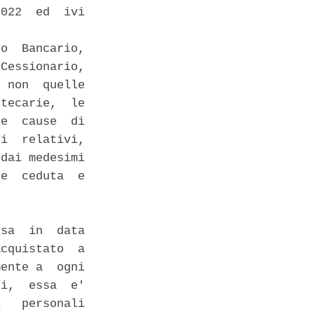
022  ed  ivi

o  Bancario,

Cessionario,

 non  quelle

tecarie,  le

e  cause  di

i  relativi,

dai medesimi

e  ceduta  e

sa  in  data

cquistato  a

ente a  ogni

i,  essa  e'

   personali
