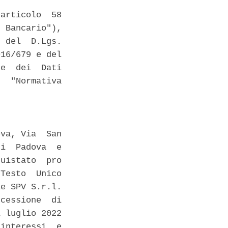
articolo  58

 Bancario"),

 del  D.Lgs.

16/679 e del

e  dei  Dati

  "Normativa

va, Via  San

i  Padova  e

uistato  pro

Testo  Unico

e SPV S.r.l.

cessione  di

 luglio 2022

interessi  e
