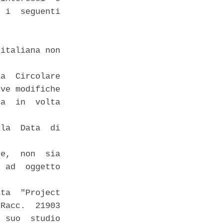
 i  seguenti

italiana non

a  Circolare

ve modifiche

a  in  volta

la  Data  di

e,  non  sia

 ad  oggetto

ta  "Project

Racc.  21903

 suo  studio
