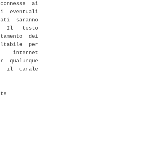
connesse  ai

i  eventuali

ati  saranno

  Il   testo

tamento  dei

ltabile  per

    internet

r  qualunque

  il  canale

ts 
