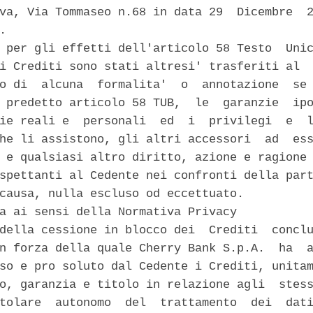
va, Via Tommaseo n.68 in data 29  Dicembre  2
. 

 per gli effetti dell'articolo 58 Testo  Unic
i Crediti sono stati altresi' trasferiti al  
o di  alcuna  formalita'  o  annotazione  se 
 predetto articolo 58 TUB,  le  garanzie  ipo
ie reali e  personali  ed  i  privilegi  e  l
he li assistono, gli altri accessori  ad  ess
 e qualsiasi altro diritto, azione e ragione 
spettanti al Cedente nei confronti della part
causa, nulla escluso od eccettuato. 

a ai sensi della Normativa Privacy 

della cessione in blocco dei  Crediti  conclu
n forza della quale Cherry Bank S.p.A.  ha  a
so e pro soluto dal Cedente i Crediti, unitam
o, garanzia e titolo in relazione agli  stess
tolare  autonomo  del  trattamento  dei  dati