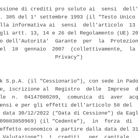
ssione di crediti pro soluto ai  sensi  dell'
. 385 del 1° settembre 1993 (il "Testo Unico 
lla informativa ai  sensi  dell'articolo  13 
gli artt. 13, 14 e 26 del Regolamento (UE) 20
o dell'Autorita'  Garante  per  la  Protezion
el  18  gennaio  2007  (collettivamente,  la 
                  Privacy") 

k S.p.A. (il "Cessionario"), con sede in Pado
e, iscrizione al  Registro  delle  Imprese  d
le  n.  04147080289,  comunica  di  aver  acq
ensi e per gli effetti dell'articolo 58 del  
 data 30/12/2022 ("Data di Cessione") da Eagl
09883850969) (il "Cedente"),  in  forza  di  
effetto economico a partire dalla data del 31
 Valutazione")  i  crediti,  per  capitale,  