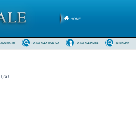
HOME
L SOMMARIO
TORNA ALLA RICERCA
TORNA ALL'INDICE
PERMALINK
0,00