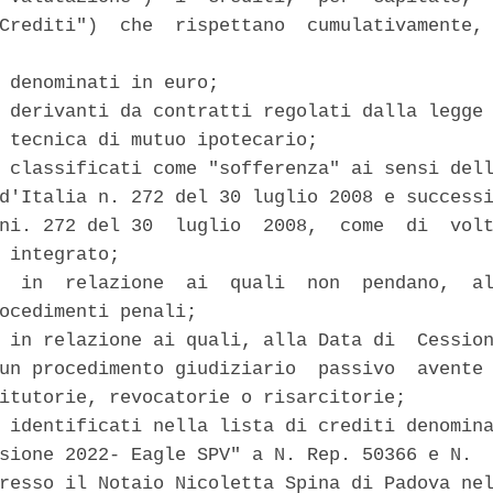
Crediti")  che  rispettano  cumulativamente, 
 denominati in euro; 

 derivanti da contratti regolati dalla legge 
 tecnica di mutuo ipotecario; 

 classificati come "sofferenza" ai sensi dell
d'Italia n. 272 del 30 luglio 2008 e successi
ni. 272 del 30  luglio  2008,  come  di  volt
 integrato; 

  in  relazione  ai  quali  non  pendano,  al
ocedimenti penali; 

 in relazione ai quali, alla Data di  Cession
un procedimento giudiziario  passivo  avente 
itutorie, revocatorie o risarcitorie; 

 identificati nella lista di crediti denomina
sione 2022- Eagle SPV" a N. Rep. 50366 e N.  
resso il Notaio Nicoletta Spina di Padova nel