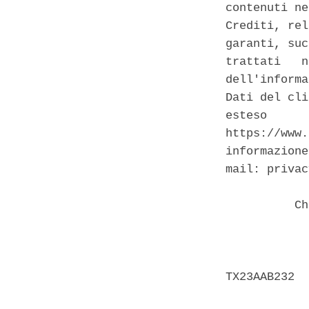
contenuti ne
Crediti, rel
garanti, suc
trattati   n
dell'informa
Dati del cli
esteso      
https://www.
informazione
mail: privac
          Ch
            