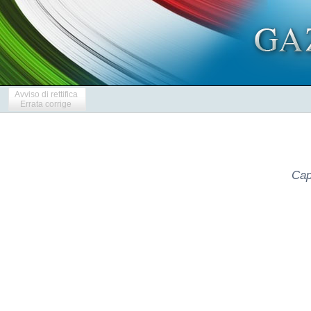
Avviso di rettifica
Errata corrige
Cap