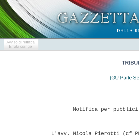
Avviso di rettifica
Errata corrige
TRIBU
(GU Parte Se
         Notifica per pubblici
  L'avv. Nicola Pierotti (cf P