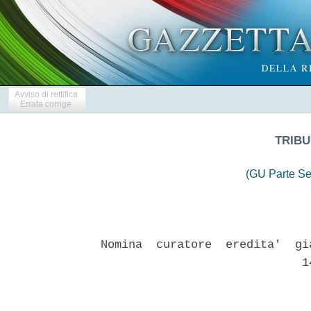
Avviso di rettifica
Errata corrige
TRIBU
(GU Parte Se
Nomina  curatore  eredita'  gi
                             14