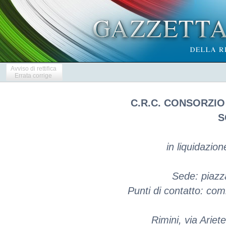
Avviso di rettifica
Errata corrige
C.R.C. CONSORZI
S
in liquidazio
Sede: piazz
Punti di contatto: comm
Rimini, via Ariet