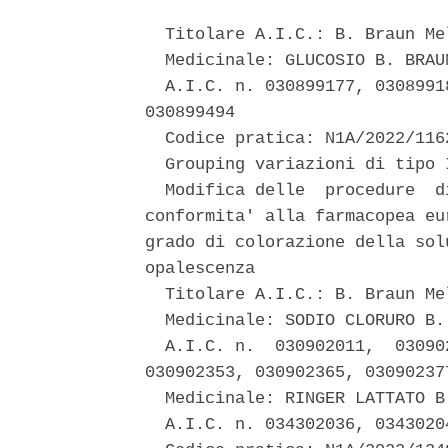
  Titolare A.I.C.: B. Braun Mel
  Medicinale: GLUCOSIO B. BRAUN
  A.I.C. n. 030899177, 0308991
030899494 

  Codice pratica: N1A/2022/1162
  Grouping variazioni di tipo 
  Modifica delle  procedure  d
conformita' alla farmacopea eu
grado di colorazione della sol
opalescenza 

  Titolare A.I.C.: B. Braun Mel
  Medicinale: SODIO CLORURO B. 
  A.I.C. n.  030902011,  03090
030902353, 030902365, 03090237
  Medicinale: RINGER LATTATO B.
  A.I.C. n. 034302036, 03430204