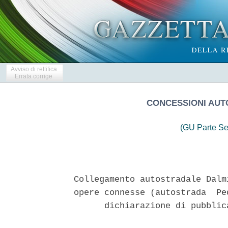
Avviso di rettifica
Errata corrige
CONCESSIONI AUT
(GU Parte Se
 
Collegamento autostradale Dalmine-Como-Varese-Valico del  Gaggiolo  e
opere connesse (autostrada  Pedemontana  Lombarda)  -  Proroga  della
      dichiarazione di pubblica utilita' - CUP F11B06000270007 
 

  L'amministratore  delegato  di  Concessioni  Autostradali  Lombarde
S.p.A. 
  Vista la legge 7 agosto 1990,  n.  241,  recante  «Nuove  norme  in
materia di procedimento amministrativo e di  diritto  di  accesso  ai
documenti amministrativi» e successive modificazioni; 
  Visto il decreto del Presidente della Repubblica 8 giugno 2001,  n.
327,  recante  il  testo  unico  delle  disposizioni  legislative   e
regolamentari in materia di espropriazione per pubblica  utilita',  e
successive modificazioni; 
  Visto il decreto legislativo 12 aprile 2006, n. 163, concernente il
«Codice dei contratti pubblici relativi a lavori, servizi e forniture
in attuazione delle direttive 2004/17/CE e 2004/18/CE», e  successive
modificazioni; 
  Visto il decreto legislativo 18 aprile 2016,  n.  50,  «Codice  dei
contratti pubblici» e visti in particolare: 
  1. l'art.  200,  comma  3,  che  prevede  che,  in  sede  di  prima
individuazione delle infrastrutture e degli  insediamenti  prioritari
per lo sviluppo del paese, il Ministro  delle  infrastrutture  e  dei
trasporti effettua una ricognizione  di  tutti  gli  interventi  gia'
compresi negli strumenti di pianificazione e programmazione, comunque
denominati, vigenti alla data  di  entrata  in  vigore  del  medesimo
decreto legislativo, all'esito della quale lo stesso Ministro propone
l'elenco degli interventi da inserire nel primo Documento pluriennale
di pianificazione (DPP) di cui al  decreto  legislativo  29  dicembre
2011, n. 228, che sostituisce tutti i predetti strumenti; 
  2. l'art. 201, comma 9, che prevede che, fino all'approvazione  del
primo DPP, valgono come programmazione degli investimenti in  materia
di infrastrutture e  trasporti  gli  strumenti  di  pianificazione  e
programmazione e i piani, comunque denominati, gia' approvati secondo
le procedure vigenti alla data di  entrata  in  vigore  dello  stesso
decreto legislativo o in  relazione  ai  quali  sussiste  un  impegno
assunto con i competenti organi dell'Unione europea; 
  3. l'art.  214,  comma  11,  che  prevede  che  in  sede  di  prima
applicazione restano comunque  validi  gli  atti  e  i  provvedimenti
adottati e sono  fatti  salvi  gli  effetti  prodotti  e  i  rapporti
giuridici sorti sulla base dell'art. 163 del decreto  legislativo  n.
163 del 2006; 
  4. l'art. 216, commi  1,  1-bis  e  27,  che,  fatto  salvo  quanto
previsto nel citato decreto legislativo n. 50 del 2016,  stabiliscono
rispettivamente che: 
  4.1. lo stesso si applica alle procedure e ai contratti per i quali
i bandi o gli avvisi con cui si indice la  procedura  di  scelta  del
contraente siano  pubblicati  successivamente  alla  data  della  sua
entrata in vigore; 
  4.2.  per  gli  interventi   ricompresi   tra   le   infrastrutture
strategiche  gia'  inseriti   negli   strumenti   di   programmazione
approvati, e per i quali  la  procedura  di  valutazione  di  impatto
ambientale sia gia' stata avviata alla data di entrata in vigore  del
suddetto decreto legislativo,  i  relativi  progetti  sono  approvati
secondo la disciplina previgente; 
  4.3. le procedure per la  valutazione  d'impatto  ambientale  delle
grandi opere, avviate alla data di entrata  in  vigore  del  suddetto
decreto legislativo  n.  50  del  2016  secondo  la  disciplina  gia'
prevista dagli articoli 182,  183,  184  e  185  di  cui  al  decreto
legislativo n. 163  del  2006,  sono  concluse  in  conformita'  alle
disposizioni e alle attribuzioni di competenza vigenti all'epoca  del
predetto avvio e le medesime procedure trovano applicazione anche per
le varianti; 
  Visto il decreto legislativo 16 luglio 2020, n. 76, convertito, con
modificazioni, dalla legge  11  settembre  2020,  n.  120,  il  quale
all'art. 42, comma 3, dispone che "le proroghe della dichiarazione di
pubblica utilita' e del vincolo preordinato all'esproprio in scadenza
su progetti gia' approvati  dal  Comitato  interministeriale  per  la
programmazione  economica  (CIPE)  in  base  al  previgente   decreto
legislativo 12 aprile 2006, n. 163, sono approvate  direttamente  dal
soggetto aggiudicatore.  Il  Ministero  delle  infrastrutture  e  dei
trasporti entro il 31 dicembre di ciascun anno rende una  informativa
al CIPE in merito alle proroghe disposte nel  corso  dell'anno  e  ai
termini in scadenza nell'anno successivo"; 
  Considerato che la proposta all'esame, alla luce delle  sopracitate
disposizioni, e in particolare di quanto previsto all'art. 214, comma
11, e all'art. 216, comma 27, del decreto legislativo n. 50 del 2016,
risulta ammissibile e ad essa sono applicabili  le  disposizioni  del
previgente decreto legislativo n. 163 del 2006; 
  Visto il «Nuovo piano generale dei trasporti  e  della  logistica»,
sul quale il CIPE si e' pronunciato con delibera 1° febbraio 2001, n.
1, pubblicata nella Gazzetta Ufficiale n. 54 del 2001, e che e' stato
approvato con decreto del Presidente della Repubblica 14 marzo 2001; 
  Vista la delibera  21  dicembre  2001,  n.  121,  pubblicata  nella
Gazzetta Ufficiale n. 51 del  2002,  Supplemento  ordinario,  con  la
quale il CIPE, ai sensi dell'allora vigente legge 21  dicembre  2001,
n.  443,  ha  approvato  il   1°   Programma   delle   infrastrutture
strategiche, che nell'allegato 1 include, nell'ambito del  «Corridoio
plurimodale   padano»,   nei   sistemi   stradali   e    autostradali
l'infrastruttura         «Asse          stradale          pedemontano
(Piemontese-Lombardo-Veneto)»; 
  Vista la delibera 25 luglio 2003, n. 63, pubblicata nella  Gazzetta
Ufficiale n. 248 del 2003, con la quale il  CIPE  ha  formulato,  tra
l'altro, indicazioni di ordine procedurale riguardo alle attivita' di
supporto che il MIT e' chiamato a svolgere ai  fini  della  vigilanza
sull'esecuzione  degli  interventi  inclusi   nel   Programma   delle
infrastrutture strategiche; 
  Visto il regolamento (UE) n. 1315/2013 del Parlamento europeo e del
Consiglio dell'11 dicembre 2013 sugli orientamenti dell'Unione per lo
sviluppo della rete transeuropea dei trasporti (TEN-T) e  che  abroga
la decisione n. 661/2010/UE e visto il regolamento (UE) n.  1316/2013
del Parlamento europeo e del  Consiglio  dell'11  dicembre  2013  che
istituisce il meccanismo per collegare l'Europa  e  che  modifica  il
regolamento (UE) n. 913/2010 e  che  abroga  i  regolamenti  (CE)  n.
680/2007 e n. 67/2010; 
  Vista la delibera 1° agosto 2014, n. 26, pubblicata nella  Gazzetta
Ufficiale n. 3 del 2015, supplemento ordinario, con la quale il  CIPE
ha espresso parere  sull'XI  allegato  infrastrutture  alla  nota  di
aggiornamento del Documento di economia e finanza  -  DEF  2013,  che
riporta, nella tabella «0»  -  avanzamento  Programma  infrastrutture
strategiche  -  nell'ambito  del   «Corridoio   plurimodale   padano»
l'infrastruttura «Asse pedemontano Piemonte-Lombardia, articolato  in
nove interventi tra i quali figura l'intervento «Pedemontana lombarda
Dalmine -  Como  -  Varese  e  Valico  del  Gaggiolo  e  opere  varie
connesse»; 
  Vista la normativa vigente in materia di Codice unico di progetto -
CUP e, in particolare: 
  1. la delibera 27 dicembre 2002, n. 143 pubblicata  nella  Gazzetta
Ufficiale n. 87 del 2003, e la  relativa  errata  corrige  pubblicata
nella Gazzetta Ufficiale n. 140 del  2003,  nonche'  la  delibera  29
settembre 2004, n. 24, pubblicata nella Gazzetta Ufficiale n. 276 del
2004, con le quali il CIPE ha definito il sistema per  l'attribuzione
del CUP e ha stabilito che il CUP deve essere riportato  su  tutti  i
documenti  amministrativi  e  contabili,  cartacei  ed   informatici,
relativi  a  progetti  di  investimento  pubblico,  e   deve   essere
utilizzato nelle banche dati dei vari sistemi  informativi,  comunque
interessati ai suddetti progetti; 
  2.  la  legge  16  gennaio  2003,  n.  3,   recante   «Disposizioni
ordinamentali in materia di pubblica amministrazione» come modificata
dal  decreto-legge  16  luglio   2020,   n.   76,   convertito,   con
modificazioni, dalla legge 11  settembre  2020,  n.  120,  la  quale,
all'art. 11, dispone che ogni progetto di investimento pubblico  deve
essere dotato di un CUP e,  in  particolare,  prevede,  tra  l'altro,
l'istituto della nullita'  degli  «atti  amministrativi  adottati  da
parte delle amministrazioni di cui all'art. 1, comma 2,  del  decreto
legislativo 30 marzo 2001, n. 165, che  dispongono  il  finanziamento
pubblico o  autorizzano  l'esecuzione  di  progetti  di  investimento
pubblico» in assenza  dei  corrispondenti  codici  che  costituiscono
elemento essenziale dell'atto stesso; 
  3.  la  legge  13  agosto  2010,  n.  136,  come   modificata   dal
decreto-legge 12 novembre 2010, n.  187,  convertito  in  legge,  con
modificazioni, dall'art. 1, comma 1, della legge 17 dicembre 2010, n.
217, che, tra l'altro, definisce le sanzioni applicabili in  caso  di
mancata apposizione del CUP sugli strumenti di pagamento; 
  Considerato che  l'Anas  ha  stipulato,  il  29  maggio  1990,  con
Autostrada  Pedemontana  Lombarda  S.p.a.  la  convenzione   per   la
disciplina  della  concessione  di  costruzione  e   gestione   della
«Pedemontana Lombarda», approvata con decreto emanato  il  31  agosto
1990, n. 1524 dall'allora Ministro dei lavori  pubblici  di  concerto
con il Ministro del bilancio e della programmazione economica,  cosi'
come citato anche dalla delibera n. 108 del 2007; 
  Considerato  che  con  decreto   n.   1667   del   Ministro   delle
infrastrutture e dei trasporti, emanato di concerto con  il  Ministro
dell'economia e delle finanze in data 12 febbraio 2008  e  registrato
alla Corte dei conti in data 18 aprile 2008, e'  stata  approvata  la
Convenzione unica tra societa' Concessioni Autostrade Lombarde S.p.a.
(CAL S.p.a.) e societa' Autostrada Pedemontana Lombarda  S.p.a.