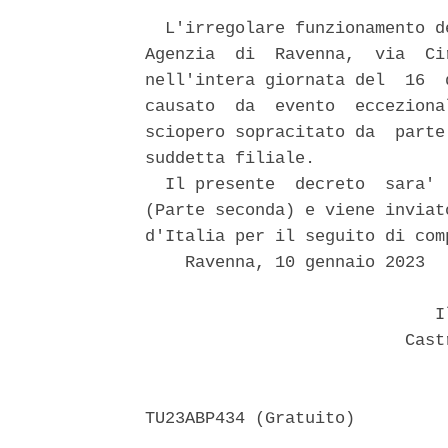
  L'irregolare funzionamento d
Agenzia  di  Ravenna,  via  Ci
nell'intera giornata del  16  
causato  da  evento  ecceziona
sciopero sopracitato da  parte
suddetta filiale. 

  Il presente  decreto  sara' 
(Parte seconda) e viene inviat
d'Italia per il seguito di comp
    Ravenna, 10 gennaio 2023 

                             Il
                          Castr