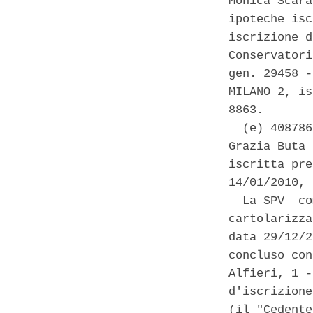
Monica Scara
ipoteche isc
iscrizione d
Conservatori
gen. 29458 -
MILANO 2, is
8863. 

  (e) 408786
Grazia Buta 
iscritta pre
14/01/2010, 
  La SPV  co
cartolarizza
data 29/12/2
concluso con
Alfieri, 1 -
d'iscrizione
(il "Cedente