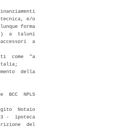
inanziamenti

tecnica, e/o

lunque forma

)  a  taluni

accessori  a

ti  come  "a

talia; 

mento  della

e  BCC  NPLS

gito  Notaio

3 -  ipoteca

rizione  del
