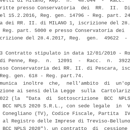
velli di Milano, Rep.  n.  48.044  -  Racc.  
ritte presso Conservatoria  dei  RR.  II.  Di
el 15.2.2016, Reg. gen. 14796 - Reg. part. 24
a dei RR. II. di MILANO 1, iscrizione del 28.
 Reg. part. 5000 e presso Conservatoria dei  
crizione del 28.4.2017, Reg.  gen.  49622  - 
3 Contratto stipulato in data 12/01/2010 - Ro
di Penne, Rep.  n.  12091  -  Racc.  n.  3922
sso Conservatoria dei RR. II. di Pescara, isc
Reg. gen. 618 - Reg. part.74. 

munica  inoltre  che,  nell'ambito  di  un'op
zione ai sensi della Legge  sulla  Cartolariz
022 (la  "Data  di  Sottoscrizione  BCC  NPLS
 BCC NPLS 2020 S.R.L., con sede legale  in  V
 Conegliano (TV), Codice Fiscale, Partita  IV
 al Registro delle Imprese di Treviso-Belluno
 BCC NPLS 2020"), un contratto  di  cessione 