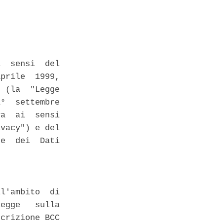
  sensi  del

prile  1999,

 (la  "Legge

°  settembre

a  ai  sensi

vacy") e del

e  dei  Dati

l'ambito  di

egge   sulla

crizione BCC
