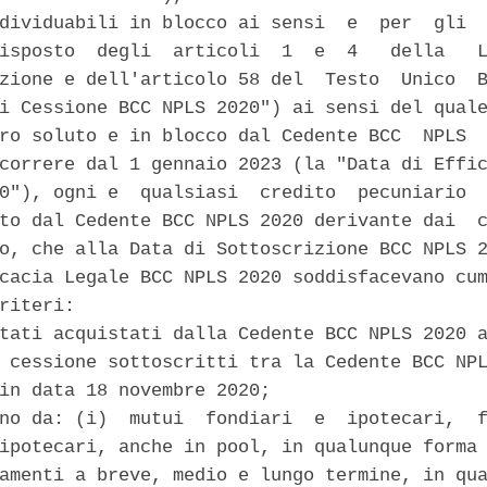
dividuabili in blocco ai sensi  e  per  gli  
isposto  degli  articoli  1  e  4   della   L
zione e dell'articolo 58 del  Testo  Unico  B
i Cessione BCC NPLS 2020") ai sensi del quale
ro soluto e in blocco dal Cedente BCC  NPLS  
correre dal 1 gennaio 2023 (la "Data di Effic
0"), ogni e  qualsiasi  credito  pecuniario  
to dal Cedente BCC NPLS 2020 derivante dai  c
o, che alla Data di Sottoscrizione BCC NPLS 2
cacia Legale BCC NPLS 2020 soddisfacevano cum
riteri: 

tati acquistati dalla Cedente BCC NPLS 2020 a
 cessione sottoscritti tra la Cedente BCC NPL
in data 18 novembre 2020; 

no da: (i)  mutui  fondiari  e  ipotecari,  f
ipotecari, anche in pool, in qualunque forma 
amenti a breve, medio e lungo termine, in qua