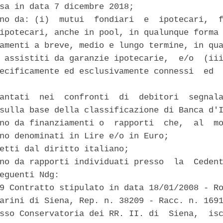
sa in data 7 dicembre 2018; 

no da: (i)  mutui  fondiari  e  ipotecari,  f
ipotecari, anche in pool, in qualunque forma 
amenti a breve, medio e lungo termine, in qua
 assistiti da garanzie ipotecarie,  e/o  (iii
ecificamente ed esclusivamente connessi  ed  
antati  nei  confronti  di  debitori  segnala
sulla base della classificazione di Banca d'I
no da finanziamenti o  rapporti  che,  al  mo
no denominati in Lire e/o in Euro; 

etti dal diritto italiano; 

no da rapporti individuati presso  la  Cedent
eguenti Ndg: 

9 Contratto stipulato in data 18/01/2008 - Ro
arini di Siena, Rep. n. 38209 - Racc. n. 1691
sso Conservatoria dei RR. II. di  Siena,  isc