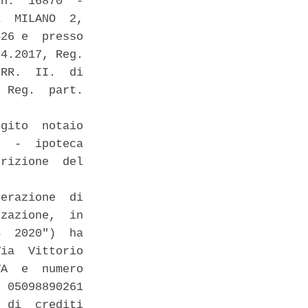
n.  16870  -

  MILANO  2,

26 e  presso

4.2017, Reg.

RR.  II.  di

 Reg.  part.

gito  notaio

  -  ipoteca

rizione  del

erazione  di

zazione,  in

  2020")  ha

ia  Vittorio

A  e  numero

 05098890261

 di  crediti
