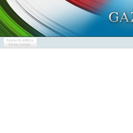
Avviso di rettifica
Errata corrige