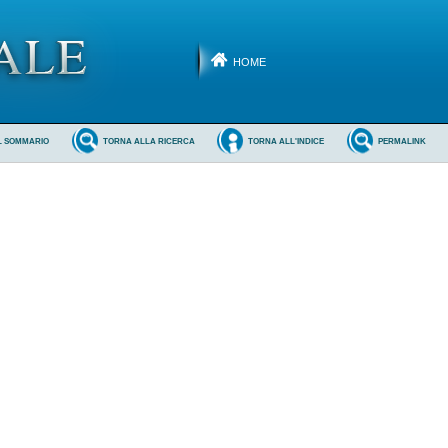
HOME
L SOMMARIO
TORNA ALLA RICERCA
TORNA ALL'INDICE
PERMALINK