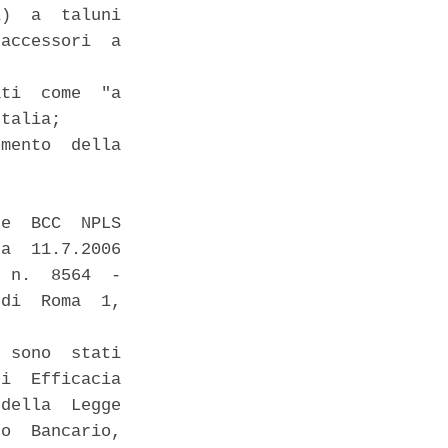
)  a  taluni

accessori  a

ti  come  "a

talia; 

mento  della

e  BCC  NPLS

a  11.7.2006

 n.  8564  -

di  Roma  1,

 sono  stati

i  Efficacia

della  Legge

o  Bancario,
