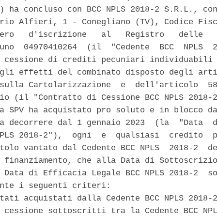
) ha concluso con BCC NPLS 2018-2 S.R.L., con
rio Alfieri, 1 - Conegliano (TV), Codice Fisc
ero   d'iscrizione   al   Registro   delle   
uno  04970410264  (il  "Cedente  BCC  NPLS  2
 cessione di crediti pecuniari individuabili 
gli effetti del combinato disposto degli arti
sulla Cartolarizzazione  e  dell'articolo  58
io (il "Contratto di Cessione BCC NPLS 2018-2
a SPV ha acquistato pro soluto e in blocco da
a decorrere dal 1 gennaio 2023  (la  "Data  d
PLS 2018-2"),  ogni  e  qualsiasi  credito  p
tolo vantato dal Cedente BCC NPLS  2018-2  de
 finanziamento, che alla Data di Sottoscrizio
 Data di Efficacia Legale BCC NPLS 2018-2  so
nte i seguenti criteri: 

tati acquistati dalla Cedente BCC NPLS 2018-2
 cessione sottoscritti tra la Cedente BCC NPL