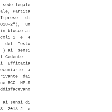
 sede legale

ale, Partita

Imprese   di

018-2"),  un

in blocco ai

coli 1  e  4

  del  Testo

") ai  sensi

l Cedente  -

i  Efficacia

ecuniario  a

rivante  dai

ne BCC  NPLS

ddisfacevano

 ai sensi di

S  2018-2  e
