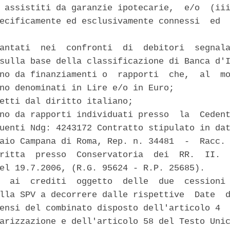
 assistiti da garanzie ipotecarie,  e/o  (iii
ecificamente ed esclusivamente connessi  ed  
antati  nei  confronti  di  debitori  segnala
sulla base della classificazione di Banca d'I
no da finanziamenti o  rapporti  che,  al  mo
no denominati in Lire e/o in Euro; 

etti dal diritto italiano; 

no da rapporti individuati presso  la  Cedent
uenti Ndg: 4243172 Contratto stipulato in dat
aio Campana di Roma, Rep. n. 34481  -  Racc. 
ritta  presso  Conservatoria  dei  RR.  II.  
el 19.7.2006, (R.G. 95624 - R.P. 25685). 

  ai  crediti  oggetto  delle  due  cessioni 
lla SPV a decorrere dalle rispettive  Date  d
ensi del combinato disposto dell'articolo 4  
arizzazione e dell'articolo 58 del Testo Unic