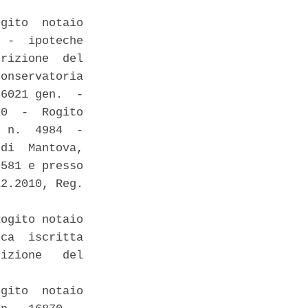
gito  notaio

 -  ipoteche

rizione  del

onservatoria

6021 gen.  -

0  -  Rogito

 n.  4984  -

di  Mantova,

581 e presso

2.2010, Reg.

ogito notaio

ca  iscritta

izione   del

gito  notaio
