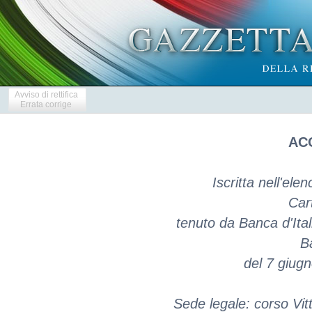
Avviso di rettifica
Errata corrige
ACO
Iscritta nell'ele
Car
tenuto da Banca d'Ital
Ba
del 7 giug
Sede legale: corso Vit