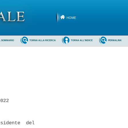
HOME
L SOMMARIO
TORNA ALLA RICERCA
TORNA ALL'INDICE
PERMALINK
022 

sidente  del
