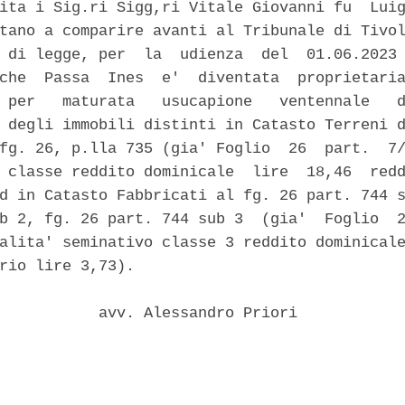
ita i Sig.ri Sigg,ri Vitale Giovanni fu  Luig
tano a comparire avanti al Tribunale di Tivol
 di legge, per  la  udienza  del  01.06.2023 
che  Passa  Ines  e'  diventata  proprietaria
 per   maturata   usucapione   ventennale   d
 degli immobili distinti in Catasto Terreni d
fg. 26, p.lla 735 (gia' Foglio  26  part.  7/
 classe reddito dominicale  lire  18,46  redd
d in Catasto Fabbricati al fg. 26 part. 744 s
b 2, fg. 26 part. 744 sub 3  (gia'  Foglio  2
alita' seminativo classe 3 reddito dominicale
rio lire 3,73). 

           avv. Alessandro Priori 
