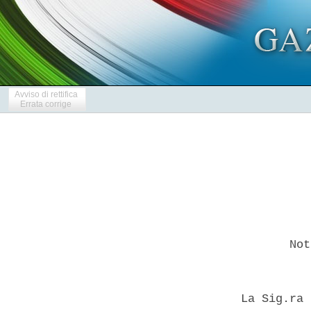
Avviso di rettifica
Errata corrige
         Not
  La Sig.ra 