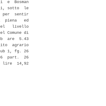
i  e  Bosman

i, sotto  le

 per  sentir

  piena   ed

el   livello

el Comune di

b  are  5.43

ito  agrario

ub 1, fg. 26

6  part.  26

 lire  14,92
