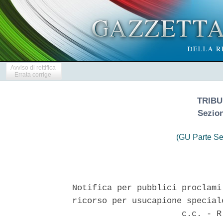
Avviso di rettifica
Errata corrige
TRIBU
Sezion
(GU Parte Se
Notifica per pubblici proclami
ricorso per usucapione special
                      c.c. - R