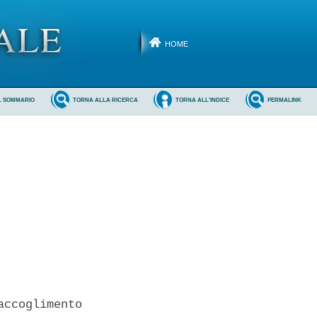
HOME
L SOMMARIO
TORNA ALLA RICERCA
TORNA ALL'INDICE
PERMALINK
ccoglimento
