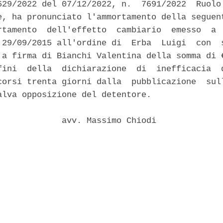
629/2022 del 07/12/2022, n.  7691/2022  Ruolo 
e, ha pronunciato l'ammortamento della seguent
rtamento  dell'effetto  cambiario  emesso  a  
 29/09/2015 all'ordine di  Erba  Luigi  con  s
 a firma di Bianchi Valentina della somma di €
fini  della  dichiarazione  di  inefficacia  d
corsi trenta giorni dalla  pubblicazione  sull
alva opposizione del detentore. 

             avv. Massimo Chiodi 
