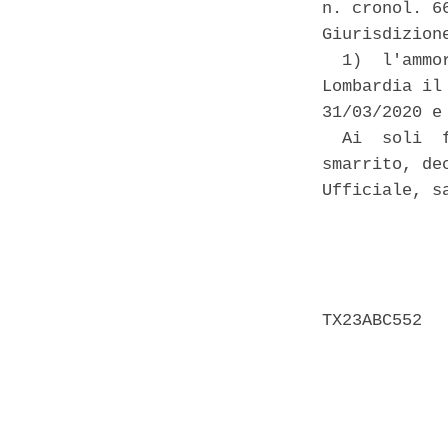
n. cronol. 6
Giurisdizion
  1)  l'ammo
Lombardia il
31/03/2020 e
  Ai  soli  
smarrito, de
Ufficiale, s
            