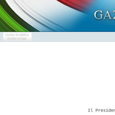
Avviso di rettifica
Errata corrige
            
  Il Preside