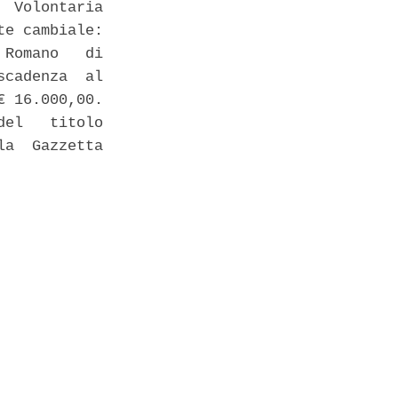
 Volontaria

e cambiale: 

Romano   di

cadenza  al

 16.000,00. 

el   titolo

a  Gazzetta
