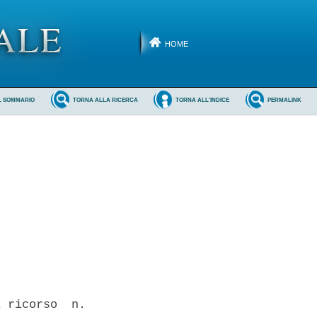
HOME
L SOMMARIO
TORNA ALLA RICERCA
TORNA ALL'INDICE
PERMALINK
 ricorso  n.
