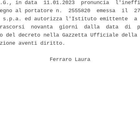
.G., in data  11.01.2023  pronuncia  l'ineffi
egno al portatore n.  2555820  emessa  il  27
 s.p.a. ed autorizza l'Istituto emittente  a 
rascorsi  novanta  giorni  dalla  data  di  p
o del decreto nella Gazzetta Ufficiale della 
zione aventi diritto. 

                Ferraro Laura 
