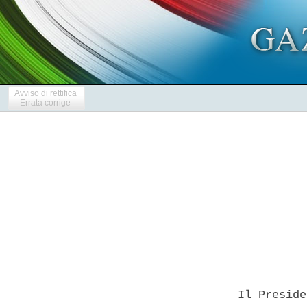
Avviso di rettifica
Errata corrige
            
  Il Preside