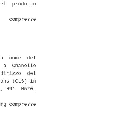
el  prodotto

   compresse

a  nome  del

 a  Chanelle

dirizzo  del

ons (CLS) in

, H91  H520,

mg compresse
