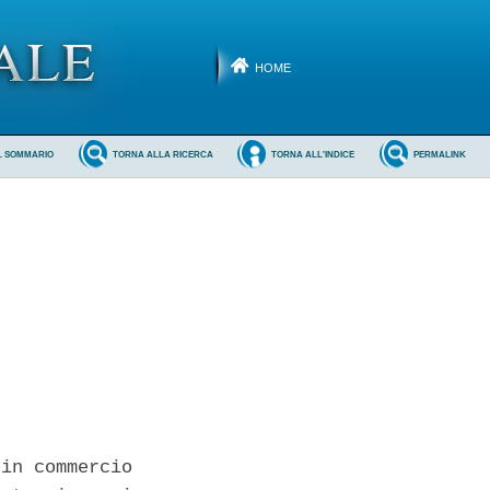
HOME
L SOMMARIO
TORNA ALLA RICERCA
TORNA ALL'INDICE
PERMALINK
in commercio
