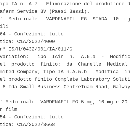
ipo IA n. A.7 - Eliminazione del produttore d
afarm Service BV (Paesi Bassi). 

'  Medicinale:  VARDENAFIL  EG  STADA  10  mg
ili 

64 - Confezioni: tutte. 

tica: C1A/2022/4000 

n° ES/H/0432/001/IA/011/G 

variation:  Tipo  IAin  n.  A.5.a  -  Modific
el  prodotto  finito:  da  Chanelle  Medical 
mited Company; Tipo IA n.A.5.b - Modifica  in
el prodotto finito Complete Laboratory Soluti
 8 Ida Small Business CentreTuam Road, Galway
' Medicinale: VARDENAFIL EG 5 mg, 10 mg e 20 
n film 

54 - Confezioni: tutte. 

tica: C1A/2022/3668 
