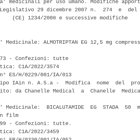
a' medicinali per uso umano. Modifiche apport
Legislativo 29 dicembre 2007 n.  274  e  del 
    (CE) 1234/2008 e successive modifiche 

' Medicinale: ALMOTRIPTAN EG 12,5 mg compress
73 - Confezioni: tutte 

tica: C1A/2022/3574 

n° ES/H/0229/001/IA/013 

ipo IAin n. A.5.a -  Modifica  nome  del  pro
ito: da Chanelle Medical  a  Chanelle  Medica
' Medicinale:  BICALUTAMIDE  EG  STADA  50  m
n film 

99 - Confezioni: tutte. 

tica: C1A/2022/3459 

n° FR/H/0330/001/IA/052 
