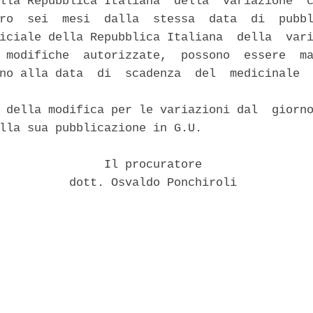
lla Repubblica Italiana  della  variazione  c
ro  sei  mesi  dalla  stessa  data  di  pubbl
iciale della Repubblica Italiana  della  vari
 modifiche  autorizzate,  possono  essere  ma
no alla data  di  scadenza  del  medicinale  
 della modifica per le variazioni dal  giorno
lla sua pubblicazione in G.U. 

               Il procuratore 

          dott. Osvaldo Ponchiroli 
