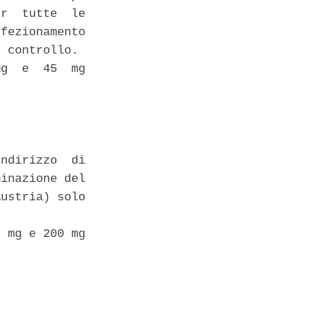
r  tutte  le

fezionamento

 controllo. 

g  e  45  mg

ndirizzo  di

inazione del

ustria) solo

 mg e 200 mg
