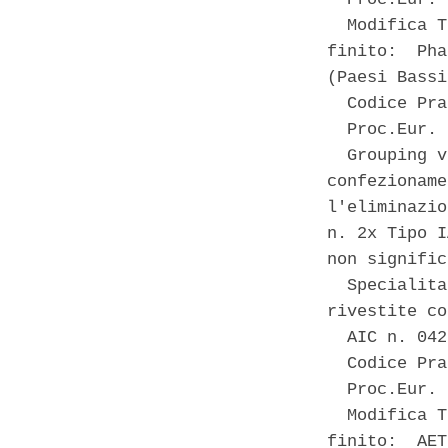
  Modifica T
finito:  Pha
(Paesi Bassi
  Codice Pra
  Proc.Eur. 
  Grouping v
confezioname
l'eliminazio
n. 2x Tipo I
non signific
  Specialita
rivestite co
  AIC n. 042
  Codice Pra
  Proc.Eur. 
  Modifica T
finito:  AET