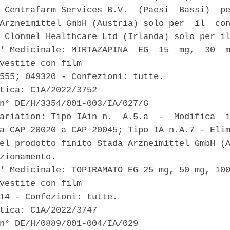
 Centrafarm Services B.V.  (Paesi  Bassi)  pe
Arzneimittel GmbH (Austria) solo per  il  con
 Clonmel Healthcare Ltd (Irlanda) solo per il
' Medicinale: MIRTAZAPINA  EG  15  mg,  30  m
vestite con film 

555; 049320 - Confezioni: tutte. 

tica: C1A/2022/3752 

n° DE/H/3354/001-003/IA/027/G 

ariation: Tipo IAin n.  A.5.a  -  Modifica  i
a CAP 20020 a CAP 20045; Tipo IA n.A.7 - Elim
el prodotto finito Stada Arzneimittel GmbH (A
zionamento. 

' Medicinale: TOPIRAMATO EG 25 mg, 50 mg, 100
vestite con film 

14 - Confezioni: tutte. 

tica: C1A/2022/3747 

n° DE/H/0889/001-004/IA/029 
