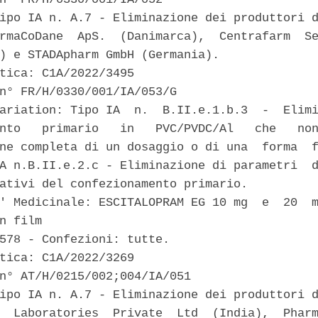
ipo IA n. A.7 - Eliminazione dei produttori d
rmaCoDane  ApS.  (Danimarca),  Centrafarm  Se
) e STADApharm GmbH (Germania). 

tica: C1A/2022/3495 

n° FR/H/0330/001/IA/053/G 

ariation: Tipo IA  n.  B.II.e.1.b.3  -  Elimi
nto   primario   in   PVC/PVDC/Al   che   non
ne completa di un dosaggio o di una  forma  f
A n.B.II.e.2.c - Eliminazione di parametri  d
ativi del confezionamento primario. 

' Medicinale: ESCITALOPRAM EG 10 mg  e  20  m
n film 

578 - Confezioni: tutte. 

tica: C1A/2022/3269 

n° AT/H/0215/002;004/IA/051 

ipo IA n. A.7 - Eliminazione dei produttori d
  Laboratories  Private  Ltd  (India),  Pharm