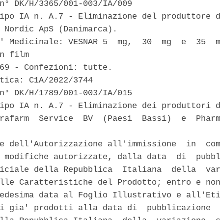
n° DK/H/3365/001-003/IA/009 

ipo IA n. A.7 - Eliminazione del produttore d
 Nordic ApS (Danimarca). 

' Medicinale: VESNAR 5  mg,  30  mg  e  35  m
n film 

69 - Confezioni: tutte. 

tica: C1A/2022/3744 

n° DK/H/1789/001-003/IA/015 

ipo IA n. A.7 - Eliminazione dei produttori d
rafarm  Service  BV  (Paesi  Bassi)  e  Pharm


e dell'Autorizzazione all'immissione  in  com
 modifiche autorizzate, dalla data  di  pubbl
iciale della Repubblica  Italiana  della  var
lle Caratteristiche del Prodotto; entro e non
edesima data al Foglio Illustrativo e all'Eti
i gia' prodotti alla data di  pubblicazione  