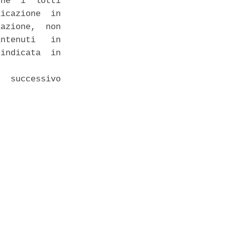
he  i  lotti

icazione  in

azione,  non

ntenuti   in

indicata  in

  successivo
