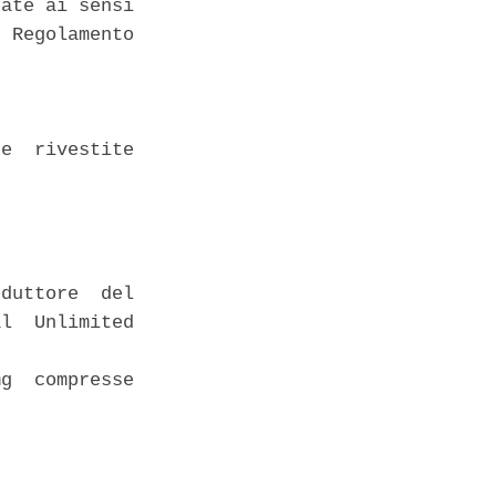
ate ai sensi

 Regolamento

e  rivestite

duttore  del

l  Unlimited

g  compresse
