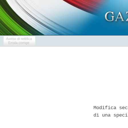
Avviso di rettifica
Errata corrige
Modifica sec
di una speci
            