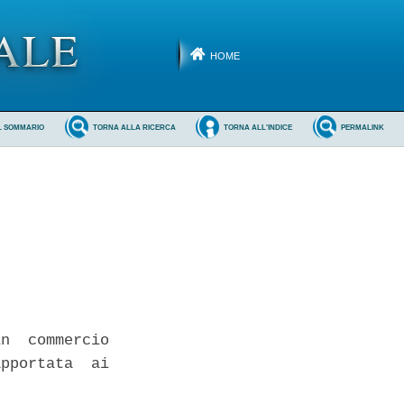
HOME
L SOMMARIO
TORNA ALLA RICERCA
TORNA ALL'INDICE
PERMALINK
n  commercio

pportata  ai
