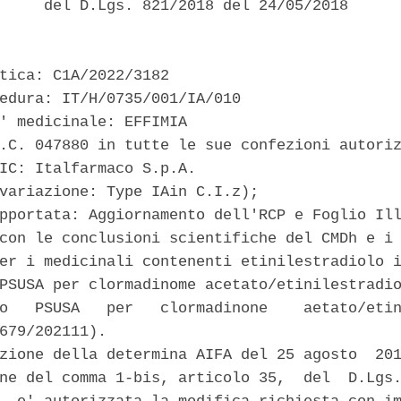
     del D.Lgs. 821/2018 del 24/05/2018 

tica: C1A/2022/3182 

edura: IT/H/0735/001/IA/010 

' medicinale: EFFIMIA 

.C. 047880 in tutte le sue confezioni autoriz
IC: Italfarmaco S.p.A. 

variazione: Type IAin C.I.z); 

pportata: Aggiornamento dell'RCP e Foglio Ill
con le conclusioni scientifiche del CMDh e i 
er i medicinali contenenti etinilestradiolo i
PSUSA per clormadinome acetato/etinilestradio
o   PSUSA   per   clormadinone    aetato/etin
679/202111). 

zione della determina AIFA del 25 agosto  201
ne del comma 1-bis, articolo 35,  del  D.Lgs.