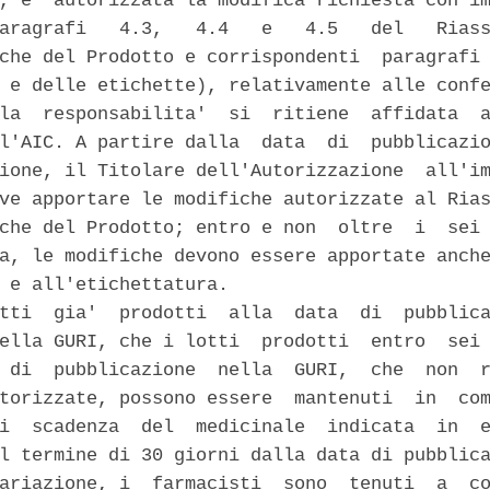
, e' autorizzata la modifica richiesta con im
aragrafi   4.3,   4.4   e   4.5   del   Riass
che del Prodotto e corrispondenti  paragrafi 
 e delle etichette), relativamente alle confe
la  responsabilita'  si  ritiene  affidata  a
l'AIC. A partire dalla  data  di  pubblicazio
ione, il Titolare dell'Autorizzazione  all'im
ve apportare le modifiche autorizzate al Rias
che del Prodotto; entro e non  oltre  i  sei 
a, le modifiche devono essere apportate anche
 e all'etichettatura. 

tti  gia'  prodotti  alla  data  di  pubblica
ella GURI, che i lotti  prodotti  entro  sei 
 di  pubblicazione  nella  GURI,  che  non  r
torizzate, possono essere  mantenuti  in  com
i  scadenza  del  medicinale  indicata  in  e
l termine di 30 giorni dalla data di pubblica
ariazione, i  farmacisti  sono  tenuti  a  co