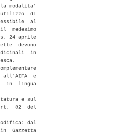
la modalita'

utilizzo  di

essibile  al

il  medesimo

s. 24 aprile

ette  devono

dicinali  in

esca. 

omplementare

 all'AIFA  e

  in  lingua

tatura e sul

rt.  82  del

odifica: dal

in  Gazzetta
