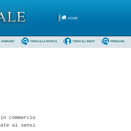
HOME
L SOMMARIO
TORNA ALLA RICERCA
TORNA ALL'INDICE
PERMALINK
in commercio

ate ai sensi
