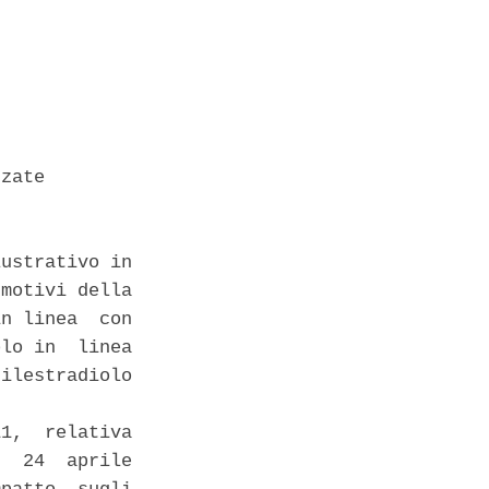
zate 

ustrativo in

motivi della

n linea  con

lo in  linea

ilestradiolo

1,  relativa

  24  aprile
