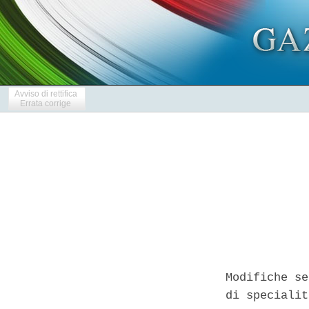
Avviso di rettifica
Errata corrige
Modifiche se
di specialit