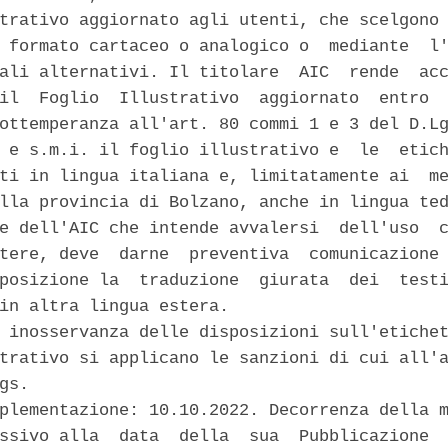
trativo aggiornato agli utenti, che scelgono 
 formato cartaceo o analogico o  mediante  l'
ali alternativi. Il titolare  AIC  rende  acc
il  Foglio  Illustrativo  aggiornato  entro  
ottemperanza all'art. 80 commi 1 e 3 del D.Lg
 e s.m.i. il foglio illustrativo e  le  etich
ti in lingua italiana e, limitatamente ai  me
lla provincia di Bolzano, anche in lingua ted
e dell'AIC che intende avvalersi  dell'uso  c
tere, deve  darne  preventiva  comunicazione 
posizione la  traduzione  giurata  dei  testi
in altra lingua estera. 

 inosservanza delle disposizioni sull'etichet
trativo si applicano le sanzioni di cui all'a
gs. 

plementazione: 10.10.2022. Decorrenza della m
ssivo alla  data  della  sua  Pubblicazione  