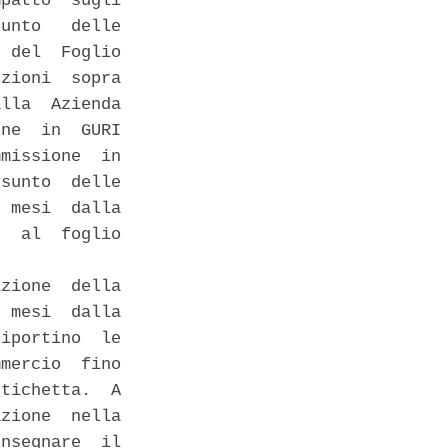
patto  sugli

unto   delle

 del  Foglio

zioni  sopra

lla  Azienda

ne  in  GURI

missione  in

sunto  delle

 mesi  dalla

  al  foglio

zione  della

 mesi  dalla

iportino  le

mercio  fino

tichetta.  A

zione  nella

nsegnare  il
