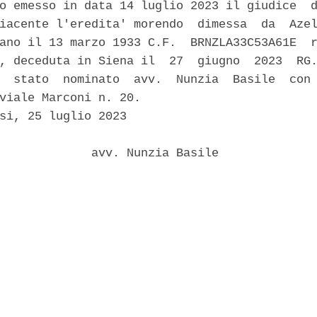
o emesso in data 14 luglio 2023 il giudice  d
iacente l'eredita' morendo  dimessa  da  Azel
ano il 13 marzo 1933 C.F.  BRNZLA33C53A61E  r
, deceduta in Siena il  27  giugno  2023  RG.
  stato  nominato  avv.  Nunzia  Basile  con 
viale Marconi n. 20. 

si, 25 luglio 2023 

             avv. Nunzia Basile 
