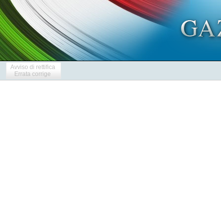
Avviso di rettifica
Errata corrige
            
            