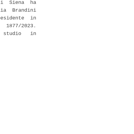
i  Siena  ha

ia  Brandini

esidente  in

  1877/2023.

 studio   in
