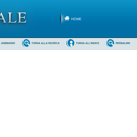
HOME
L SOMMARIO
TORNA ALLA RICERCA
TORNA ALL'INDICE
PERMALINK