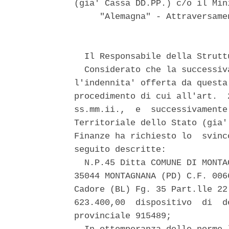
(gia' Cassa DD.PP.) c/o il Min
     "Alemagna" - Attraversame
  Il Responsabile della Strutt
  Considerato che la successiv
l'indennita' offerta da questa
procedimento di cui all'art.  
ss.mm.ii.,  e  successivamente
Territoriale dello Stato (gia'
Finanze ha richiesto lo  svinc
seguito descritte: 

  N.P.45 Ditta COMUNE DI MONTA
35044 MONTAGNANA (PD) C.F. 006
Cadore (BL) Fg. 35 Part.lle 22
623.400,00  dispositivo  di  d
provinciale 915489; 
