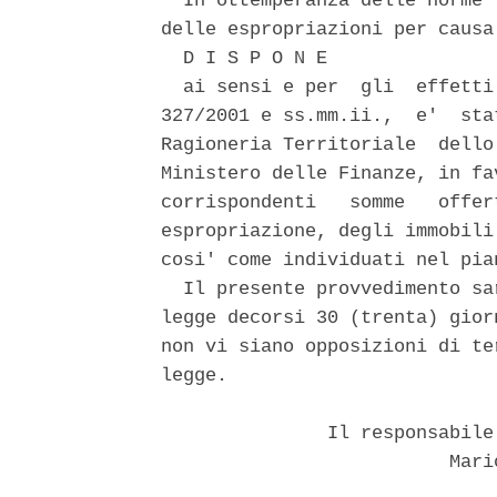
  In ottemperanza delle norme 
delle espropriazioni per causa
  D I S P O N E 

  ai sensi e per  gli  effetti
327/2001 e ss.mm.ii.,  e'  sta
Ragioneria Territoriale  dello
Ministero delle Finanze, in fa
corrispondenti   somme   offer
espropriazione, degli immobili
cosi' come individuati nel pia
  Il presente provvedimento sa
legge decorsi 30 (trenta) gior
non vi siano opposizioni di te
legge. 

               Il responsabile
                          Mario