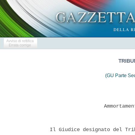
Avviso di rettifica
Errata corrige
TRIBU
(GU Parte Se
                    Ammortamen
  Il Giudice designato del Tri