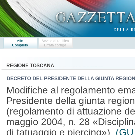
Atto
Avviso di rettifica
Completo
Errata corrige
REGIONE TOSCANA
DECRETO DEL PRESIDENTE DELLA GIUNTA REGIO
Modifiche al regolamento ema
Presidente della giunta region
(regolamento di attuazione de
maggio 2004, n. 28 «Disciplina 
di tatuaggio e piercing»).
(GU