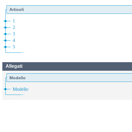
Articoli
1
2
3
4
5
Allegati
Modello
Modello