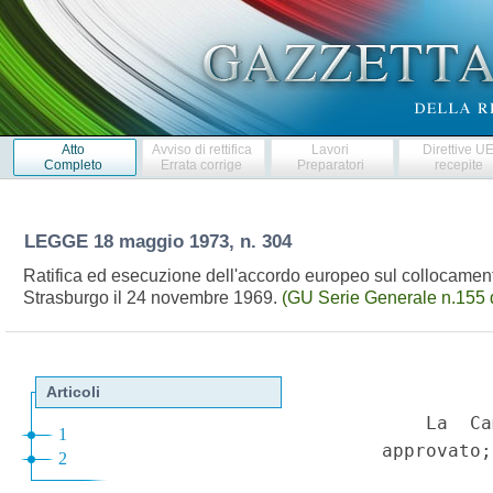
Atto
Avviso di rettifica
Lavori
Direttive U
Completo
Errata corrige
Preparatori
recepite
LEGGE
18 maggio 1973, n. 304
Ratifica ed esecuzione dell'accordo europeo sul collocamento 
Strasburgo il 24 novembre 1969.
(GU Serie Generale n.155 