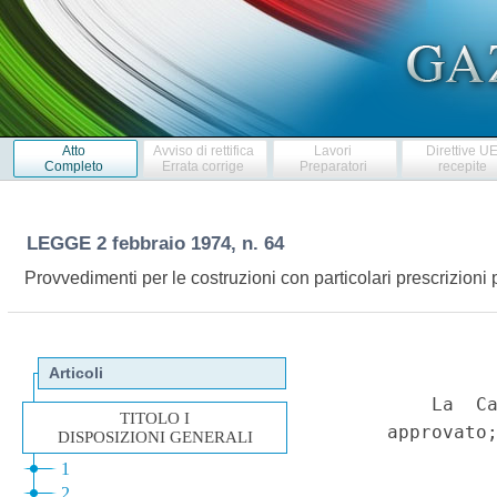
Atto
Avviso di rettifica
Lavori
Direttive U
Completo
Errata corrige
Preparatori
recepite
LEGGE
2 febbraio 1974, n. 64
Provvedimenti per le costruzioni con particolari prescrizioni