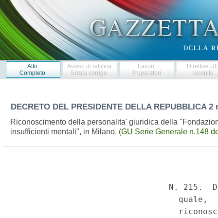
Atto
Avviso di rettifica
Lavori
Direttive U
Completo
Errata corrige
Preparatori
recepite
DECRETO DEL PRESIDENTE DELLA REPUBBLICA
2 
Riconoscimento della personalita' giuridica della "Fondazion
insufficienti mentali", in Milano.
(GU Serie Generale n.148 de