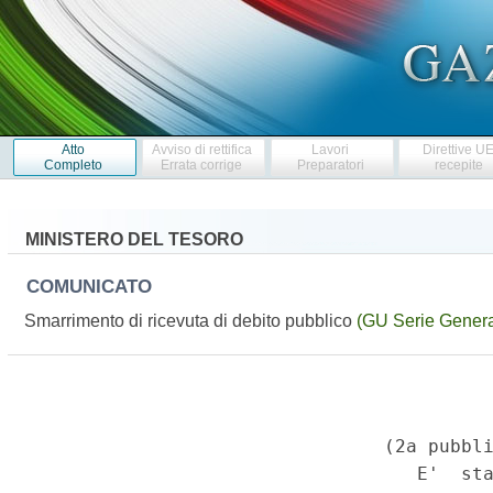
Atto
Avviso di rettifica
Lavori
Direttive U
Completo
Errata corrige
Preparatori
recepite
MINISTERO DEL TESORO
COMUNICATO
Smarrimento di ricevuta di debito pubblico
(GU Serie Genera