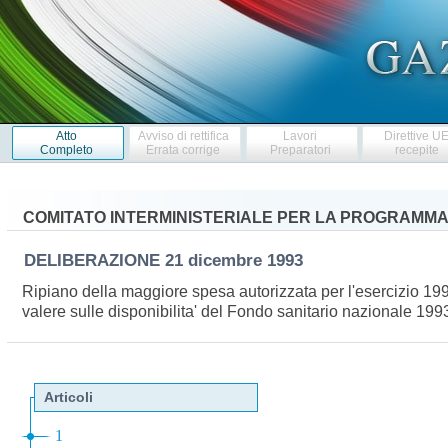
Atto
Avviso di rettifica
Lavori
Direttive U
Completo
Errata corrige
Preparatori
recepite
COMITATO INTERMINISTERIALE PER LA PROGRAMM
DELIBERAZIONE
21 dicembre 1993
Ripiano della maggiore spesa autorizzata per l'esercizio 1990
valere sulle disponibilita' del Fondo sanitario nazionale 199