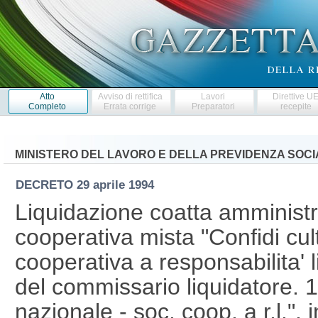
Atto
Avviso di rettifica
Lavori
Direttive U
Completo
Errata corrige
Preparatori
recepite
MINISTERO DEL LAVORO E DELLA PREVIDENZA SOCI
DECRETO
29 aprile 1994
Liquidazione coatta amministra
cooperativa mista "Confidi cul
cooperativa a responsabilita' 
del commissario liquidatore.
1
nazionale - soc. coop. a r.l.",