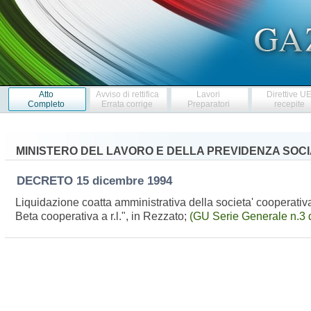
Atto
Avviso di rettifica
Lavori
Direttive U
Completo
Errata corrige
Preparatori
recepite
MINISTERO DEL LAVORO E DELLA PREVIDENZA SOC
DECRETO
15 dicembre 1994
Liquidazione coatta amministrativa della societa' cooperativa
Beta cooperativa a r.l.", in Rezzato;
(GU Serie Generale n.3 