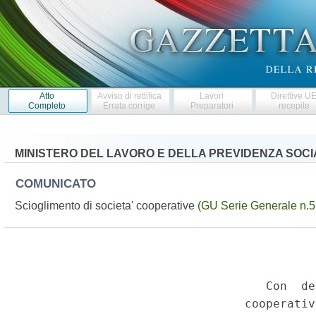
Atto
Avviso di rettifica
Lavori
Direttive U
Completo
Errata corrige
Preparatori
recepite
MINISTERO DEL LAVORO E DELLA PREVIDENZA SOCI
COMUNICATO
Scioglimento di societa' cooperative
(GU Serie Generale n.5