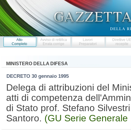
Atto
Avviso di rettifica
Lavori
Direttive U
Completo
Errata corrige
Preparatori
recepite
MINISTERO DELLA DIFESA
DECRETO
30 gennaio 1995
Delega di attribuzioni del Mini
atti di competenza dell'Ammini
di Stato prof. Stefano Silvestr
Santoro.
(GU Serie Generale 