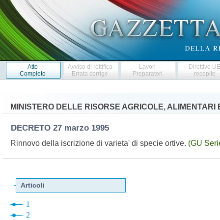
Atto
Avviso di rettifica
Lavori
Direttive U
Completo
Errata corrige
Preparatori
recepite
MINISTERO DELLE RISORSE AGRICOLE, ALIMENTARI 
DECRETO
27 marzo 1995
Rinnovo della iscrizione di varieta' di specie ortive.
(GU Seri