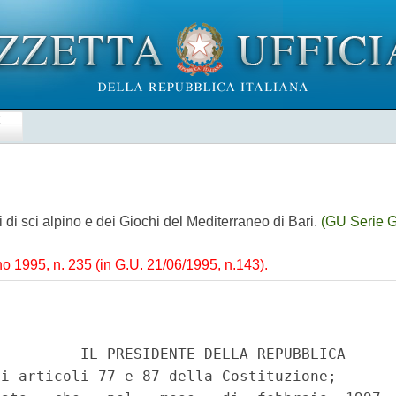
E
 di sci alpino e dei Giochi del Mediterraneo di Bari.
(GU Serie G
o 1995, n. 235 (in G.U. 21/06/1995, n.143).