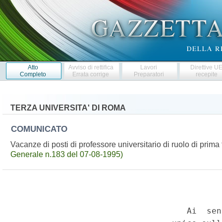
Atto
Avviso di rettifica
Lavori
Direttive U
Completo
Errata corrige
Preparatori
recepite
TERZA UNIVERSITA' DI ROMA
COMUNICATO
Vacanze di posti di professore universitario di ruolo di prim
Generale n.183 del 07-08-1995)