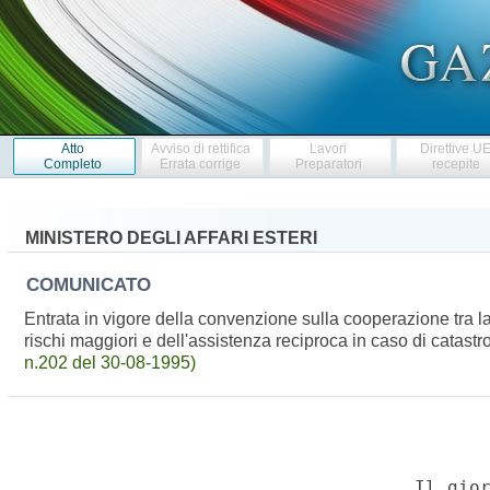
Atto
Avviso di rettifica
Lavori
Direttive U
Completo
Errata corrige
Preparatori
recepite
MINISTERO DEGLI AFFARI ESTERI
COMUNICATO
Entrata in vigore della convenzione sulla cooperazione tra 
rischi maggiori e dell'assistenza reciproca in caso di catastrof
n.202 del 30-08-1995)