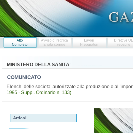
Atto
Avviso di rettifica
Lavori
Direttive U
Completo
Errata corrige
Preparatori
recepite
MINISTERO DELLA SANITA'
COMUNICATO
Elenchi delle societa' autorizzate alla produzione o all'impo
1995 - Suppl. Ordinario n. 133)