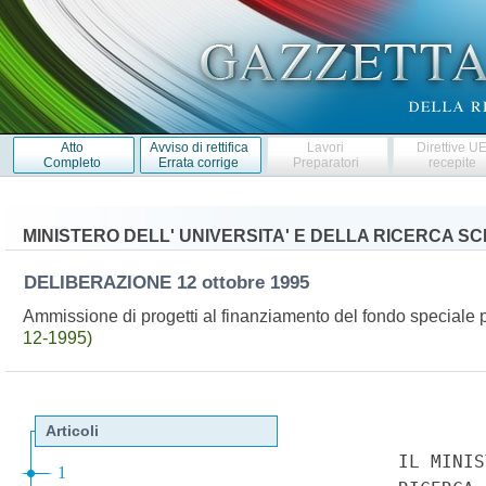
Atto
Avviso di rettifica
Lavori
Direttive U
Completo
Errata corrige
Preparatori
recepite
MINISTERO DELL' UNIVERSITA' E DELLA RICERCA SC
DELIBERAZIONE
12 ottobre 1995
Ammissione di progetti al finanziamento del fondo speciale p
12-1995)