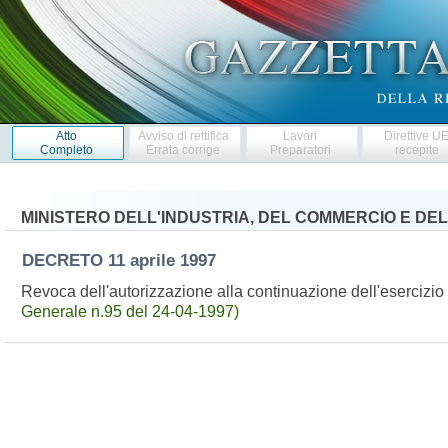
Atto
Avviso di rettifica
Lavori
Direttive U
Completo
Errata corrige
Preparatori
recepite
MINISTERO DELL'INDUSTRIA, DEL COMMERCIO E DE
DECRETO
11 aprile 1997
Revoca dell'autorizzazione alla continuazione dell'esercizio
Generale n.95 del 24-04-1997)