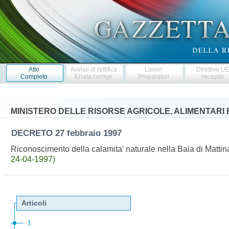
Atto
Avviso di rettifica
Lavori
Direttive U
Completo
Errata corrige
Preparatori
recepite
MINISTERO DELLE RISORSE AGRICOLE, ALIMENTARI 
DECRETO
27 febbraio 1997
Riconoscimento della calamita' naturale nella Baia di Mattin
24-04-1997)